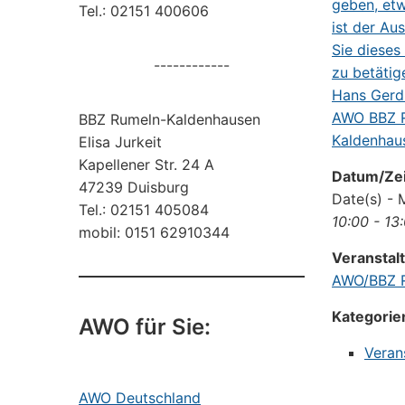
Tel.: 02151 400606
------------
BBZ Rumeln-Kaldenhausen
Elisa Jurkeit
Kapellener Str. 24 A
Datum/Zei
47239 Duisburg
Date(s) - 
Tel.: 02151 405084
10:00 - 13
mobil: 0151 62910344
Veranstal
AWO/BBZ R
Kategorie
AWO für Sie:
Veran
AWO Deutschland