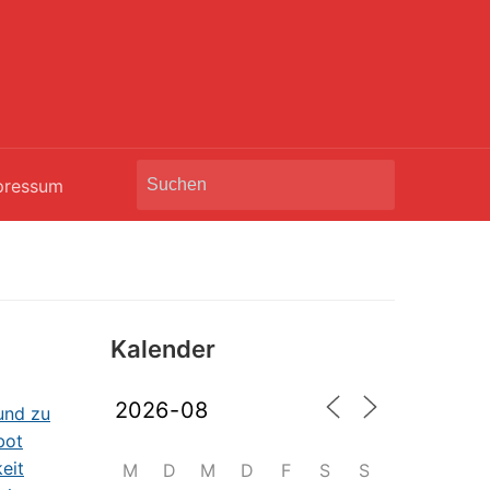
Search
pressum
for:
Kalender
M
D
M
D
F
S
S