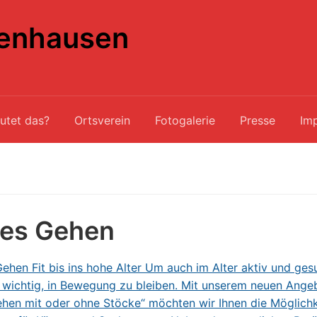
enhausen
utet das?
Ortsverein
Fotogalerie
Presse
Im
tes Gehen