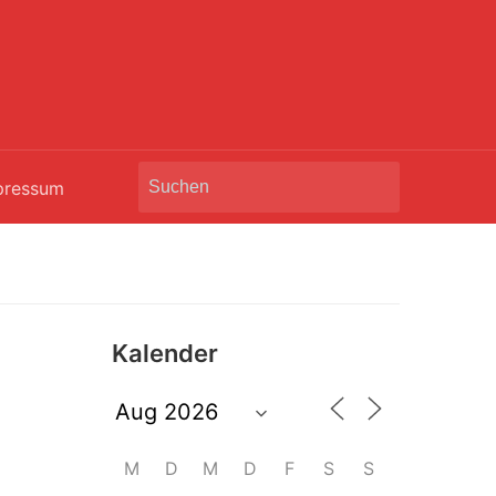
Search
pressum
for:
Kalender
M
D
M
D
F
S
S