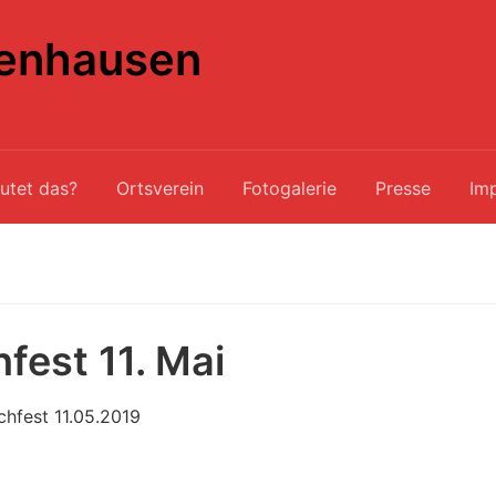
enhausen
utet das?
Ortsverein
Fotogalerie
Presse
Im
hfest 11. Mai