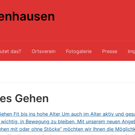
enhausen
utet das?
Ortsverein
Fotogalerie
Presse
Im
tes Gehen