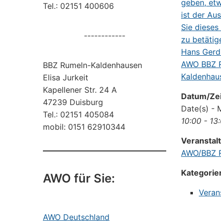
Tel.: 02151 400606
------------
BBZ Rumeln-Kaldenhausen
Elisa Jurkeit
Kapellener Str. 24 A
Datum/Zei
47239 Duisburg
Date(s) - 
Tel.: 02151 405084
10:00 - 13
mobil: 0151 62910344
Veranstal
AWO/BBZ R
Kategorie
AWO für Sie:
Veran
AWO Deutschland