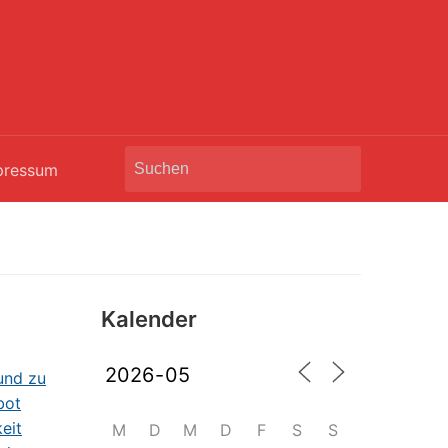
Search
pressum
for:
Kalender
M
D
M
D
F
S
S