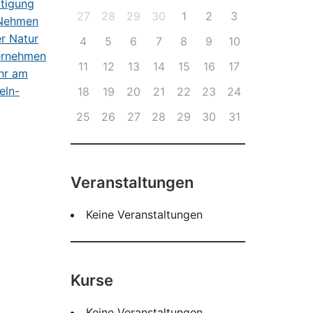
27
28
29
30
1
2
3
4
5
6
7
8
9
10
11
12
13
14
15
16
17
18
19
20
21
22
23
24
25
26
27
28
29
30
31
Veranstaltungen
Keine Veranstaltungen
Kurse
Keine Veranstaltungen