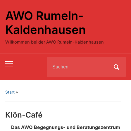
AWO Rumeln-
Kaldenhausen
Willkommen bei der AWO Rumeln-Kaldenhausen
Search
Toggle
for:
mobile
menu
Start
»
Klön-Café
Das AWO Begegnungs- und Beratungszentrum