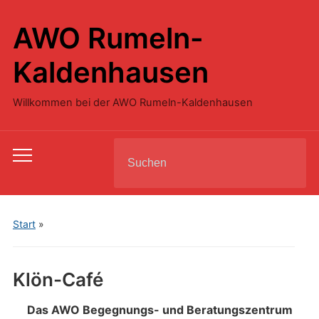
AWO Rumeln-
Kaldenhausen
Willkommen bei der AWO Rumeln-Kaldenhausen
Search
Toggle
for:
mobile
menu
Start
»
Klön-Café
Das AWO Begegnungs- und Beratungszentrum