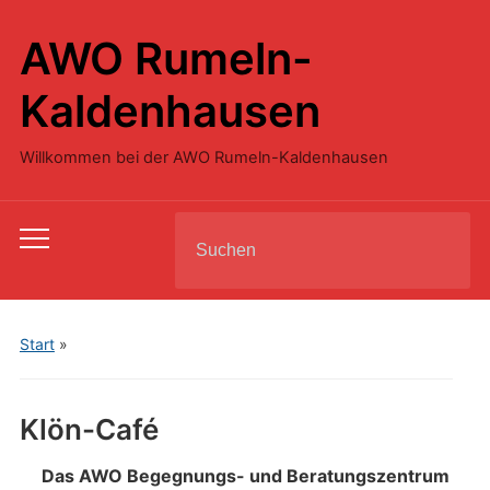
AWO Rumeln-
Kaldenhausen
Willkommen bei der AWO Rumeln-Kaldenhausen
Search
Toggle
for:
mobile
menu
Start
»
Klön-Café
Das AWO Begegnungs- und Beratungszentrum