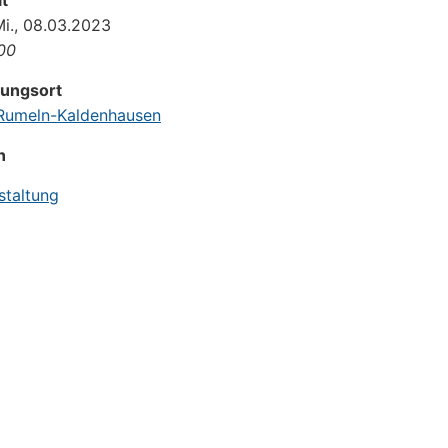
t
Mi., 08.03.2023
:00
tungsort
umeln-Kaldenhausen
n
staltung