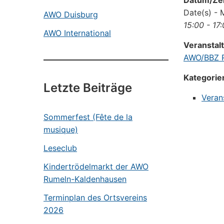
Datum/Zei
Date(s) - 
AWO Duisburg
15:00 - 17
AWO International
Veranstal
AWO/BBZ R
Kategorie
Letzte Beiträge
Veran
Sommerfest (Fête de la
musique)
Leseclub
Kindertrödelmarkt der AWO
Rumeln-Kaldenhausen
Terminplan des Ortsvereins
2026