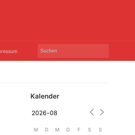
Search
pressum
for:
Kalender
M
D
M
D
F
S
S