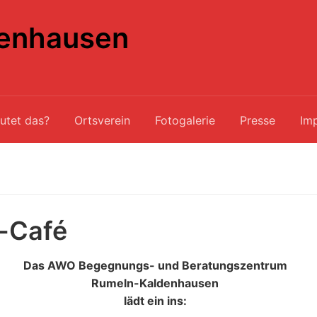
enhausen
utet das?
Ortsverein
Fotogalerie
Presse
Im
-Café
Das AWO Begegnungs- und Beratungszentrum
Rumeln-Kaldenhausen
lädt ein ins: