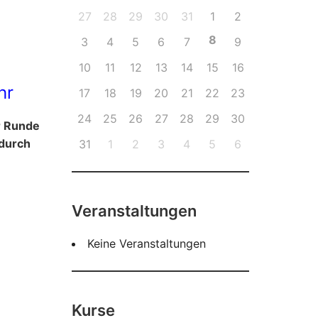
27
28
29
30
31
1
2
8
3
4
5
6
7
9
10
11
12
13
14
15
16
hr
17
18
19
20
21
22
23
24
25
26
27
28
29
30
r Runde
 durch
31
1
2
3
4
5
6
Veranstaltungen
Keine Veranstaltungen
Kurse