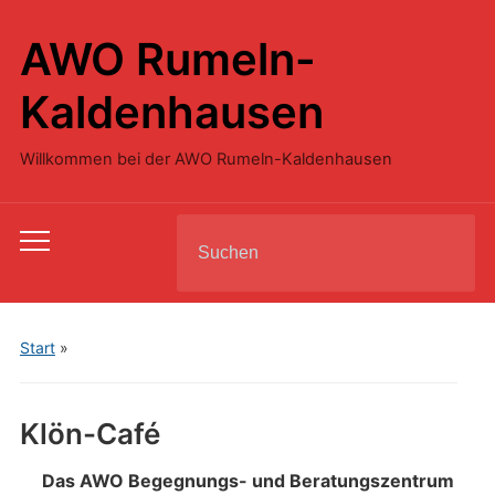
AWO Rumeln-
Kaldenhausen
Willkommen bei der AWO Rumeln-Kaldenhausen
Search
Toggle
for:
mobile
menu
Start
»
Klön-Café
Das AWO Begegnungs- und Beratungszentrum