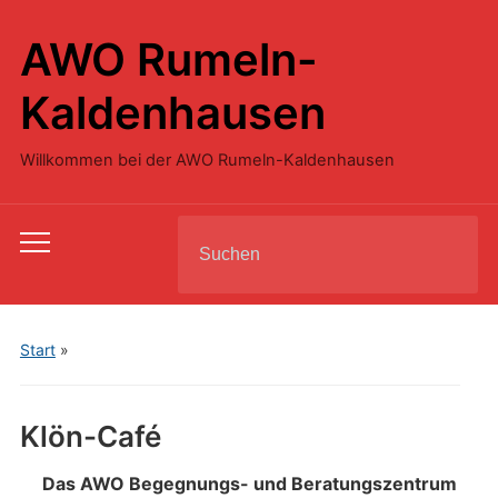
AWO Rumeln-
Kaldenhausen
Willkommen bei der AWO Rumeln-Kaldenhausen
Search
Toggle
for:
mobile
menu
Start
»
Klön-Café
Das AWO Begegnungs- und Beratungszentrum