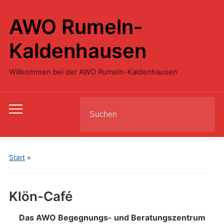
AWO Rumeln-
Kaldenhausen
Willkommen bei der AWO Rumeln-Kaldenhausen
Search
Toggle
for:
mobile
menu
Start
»
Klön-Café
Das AWO Begegnungs- und Beratungszentrum