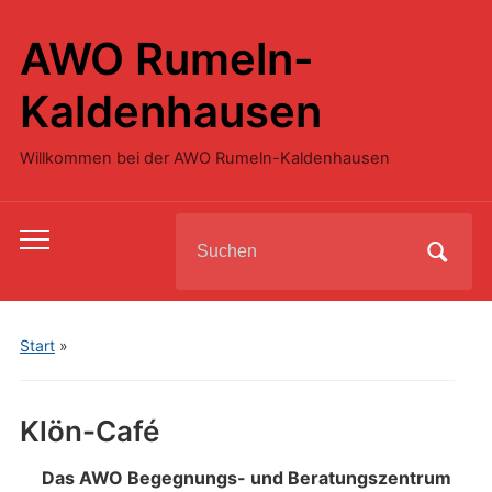
AWO Rumeln-
Kaldenhausen
Willkommen bei der AWO Rumeln-Kaldenhausen
Search
Toggle
for:
mobile
menu
Start
»
Klön-Café
Das AWO Begegnungs- und Beratungszentrum