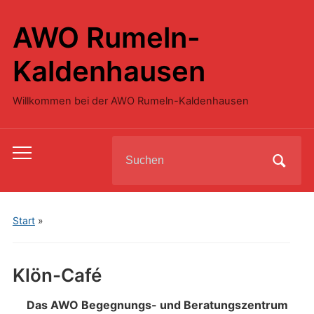
AWO Rumeln-
Kaldenhausen
Willkommen bei der AWO Rumeln-Kaldenhausen
Search
Toggle
for:
mobile
menu
Start
»
Klön-Café
Das AWO Begegnungs- und Beratungszentrum