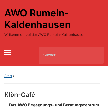
AWO Rumeln-
Kaldenhausen
Willkommen bei der AWO Rumeln-Kaldenhausen
Search
Toggle
for:
mobile
menu
Start
»
Klön-Café
Das AWO Begegnungs- und Beratungszentrum