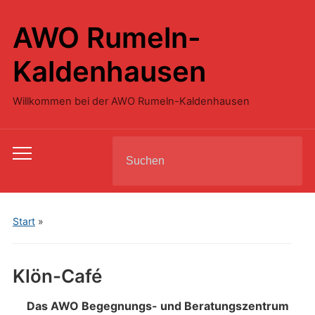
AWO Rumeln-
Kaldenhausen
Willkommen bei der AWO Rumeln-Kaldenhausen
Search
Toggle
for:
mobile
menu
Start
»
Klön-Café
Das AWO Begegnungs- und Beratungszentrum