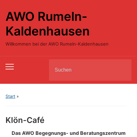
AWO Rumeln-
Kaldenhausen
Willkommen bei der AWO Rumeln-Kaldenhausen
Search
Toggle
for:
mobile
menu
Start
»
Klön-Café
Das AWO Begegnungs- und Beratungszentrum