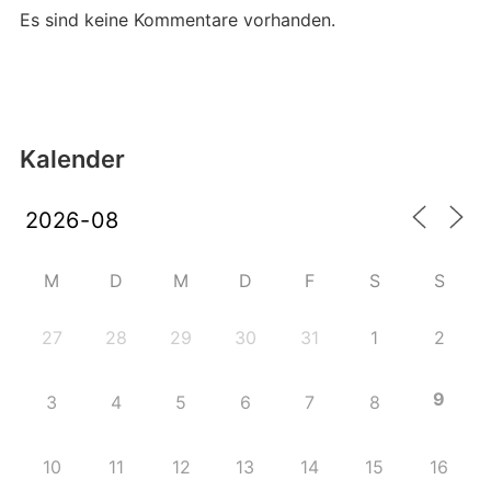
Es sind keine Kommentare vorhanden.
Kalender
M
D
M
D
F
S
S
27
28
29
30
31
1
2
9
3
4
5
6
7
8
10
11
12
13
14
15
16