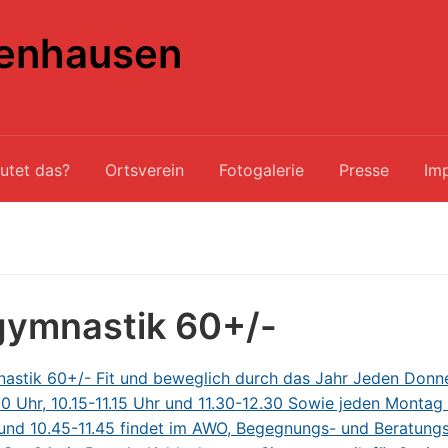
enhausen
utet das?
Ortsverein
Fotogalerie
Presse
Im
gymnastik 60+/-