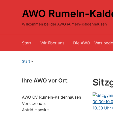
AWO Rumeln-Kald
Willkommen bei der AWO Rumeln-Kaldenhausen
Start
Wir über uns
Die AWO – Was bede
Start
»
Sitz
Ihre AWO vor Ort:
AWO OV Rumeln-Kaldenhausen
Vorsitzende:
Astrid Hanske