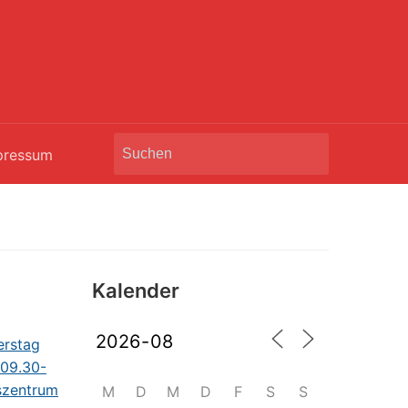
Search
pressum
for:
Kalender
M
D
M
D
F
S
S