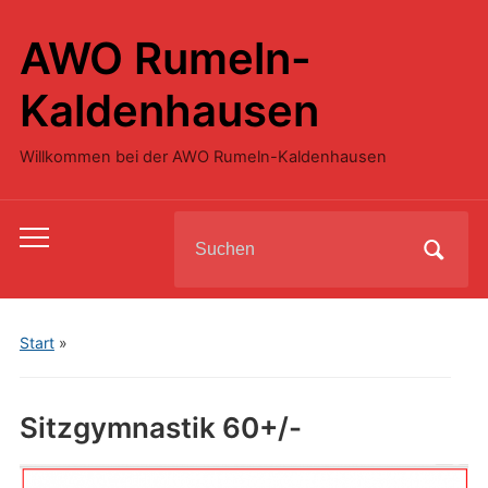
AWO Rumeln-
Kaldenhausen
Willkommen bei der AWO Rumeln-Kaldenhausen
Search
Toggle
for:
mobile
menu
Start
»
Sitzgymnastik 60+/-