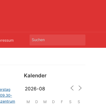
Search
pressum
for:
Kalender
M
D
M
D
F
S
S