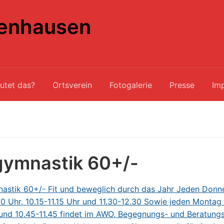
enhausen
utet das?
Ortsverein
Fotogalerie
Presse
Im
gymnastik 60+/-