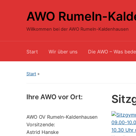
AWO Rumeln-Kald
Willkommen bei der AWO Rumeln-Kaldenhausen
Start
Wir über uns
Die AWO – Was bede
Start
»
Sitz
Ihre AWO vor Ort:
AWO OV Rumeln-Kaldenhausen
Vorsitzende:
Astrid Hanske