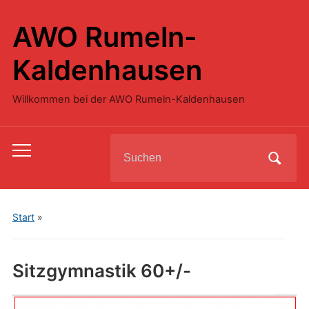
AWO Rumeln-
Kaldenhausen
Willkommen bei der AWO Rumeln-Kaldenhausen
Search
Toggle
for:
mobile
menu
Start
»
Sitzgymnastik 60+/-