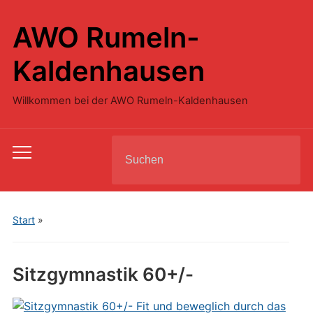
AWO Rumeln-
Kaldenhausen
Willkommen bei der AWO Rumeln-Kaldenhausen
Search
Toggle
for:
mobile
menu
Start
»
Sitzgymnastik 60+/-