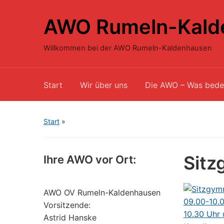
AWO Rumeln-Kald
Willkommen bei der AWO Rumeln-Kaldenhausen
Start
Wir über uns
Die AWO – Was bede
Start
»
Sitz
Ihre AWO vor Ort:
AWO OV Rumeln-Kaldenhausen
Vorsitzende:
Astrid Hanske