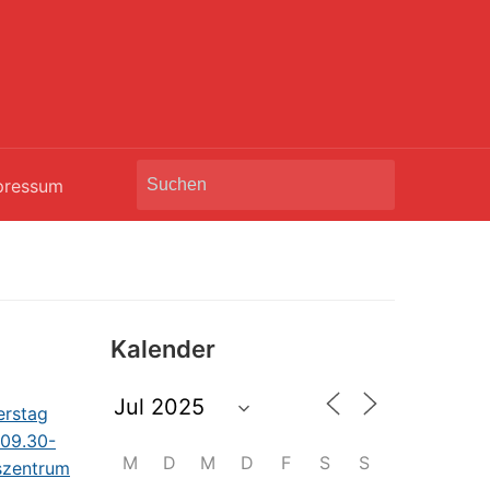
Search
pressum
for:
Kalender
M
D
M
D
F
S
S