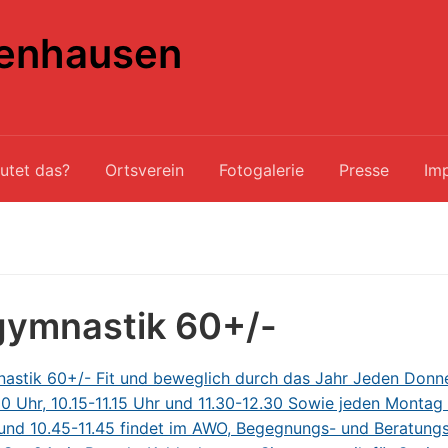
enhausen
utet das?
Ortsverein
Fotogalerie
Presse
Im
gymnastik 60+/-