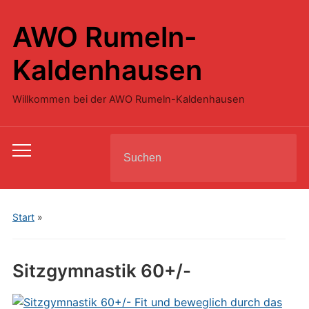
AWO Rumeln-
Kaldenhausen
Willkommen bei der AWO Rumeln-Kaldenhausen
Search
Toggle
for:
mobile
menu
Start
»
Sitzgymnastik 60+/-