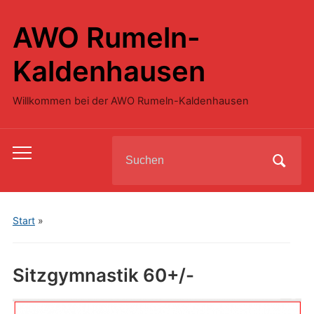
AWO Rumeln-
Kaldenhausen
Willkommen bei der AWO Rumeln-Kaldenhausen
Search
Toggle
for:
mobile
menu
Start
»
Sitzgymnastik 60+/-