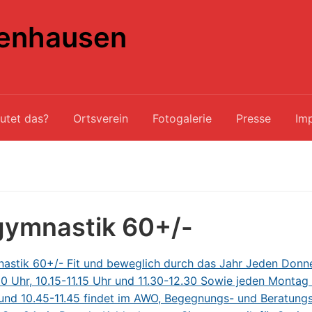
enhausen
utet das?
Ortsverein
Fotogalerie
Presse
Im
gymnastik 60+/-