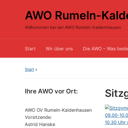
AWO Rumeln-Kald
Willkommen bei der AWO Rumeln-Kaldenhausen
Start
Wir über uns
Die AWO – Was bede
Start
»
Sitz
Ihre AWO vor Ort:
AWO OV Rumeln-Kaldenhausen
Vorsitzende:
Astrid Hanske