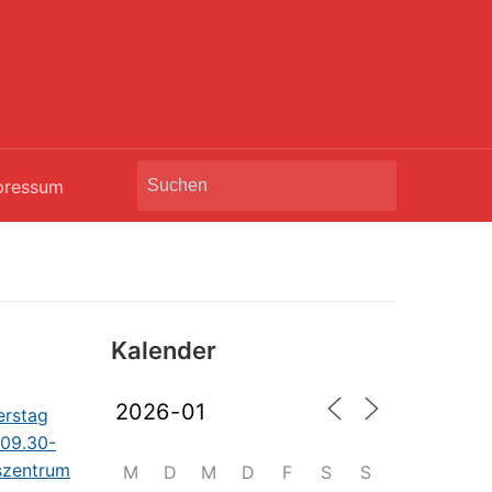
Search
pressum
for:
Kalender
M
D
M
D
F
S
S