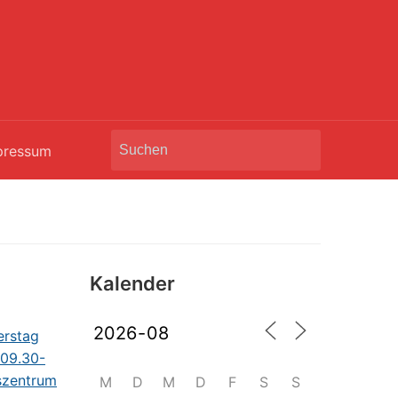
Search
pressum
for:
Kalender
M
D
M
D
F
S
S