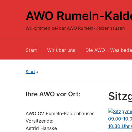
AWO Rumeln-Kald
Willkommen bei der AWO Rumeln-Kaldenhausen
Start
Wir über uns
Die AWO – Was bede
Start
»
Sitz
Ihre AWO vor Ort:
AWO OV Rumeln-Kaldenhausen
Vorsitzende:
Astrid Hanske