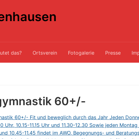
enhausen
utet das?
Ortsverein
Fotogalerie
Presse
Im
gymnastik 60+/-