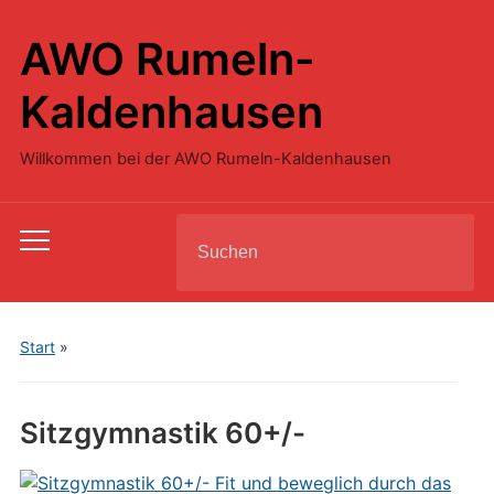
AWO Rumeln-
Kaldenhausen
Willkommen bei der AWO Rumeln-Kaldenhausen
Search
Toggle
for:
mobile
menu
Start
»
Sitzgymnastik 60+/-