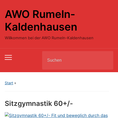
AWO Rumeln-
Kaldenhausen
Willkommen bei der AWO Rumeln-Kaldenhausen
Search
Toggle
for:
mobile
menu
Start
»
Sitzgymnastik 60+/-