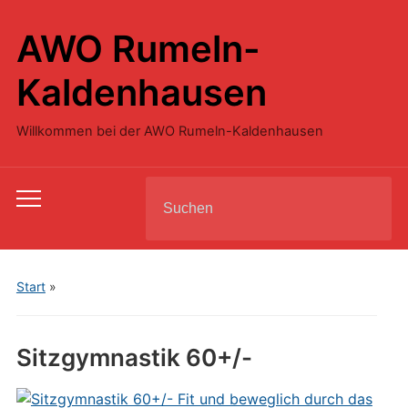
AWO Rumeln-
Kaldenhausen
Willkommen bei der AWO Rumeln-Kaldenhausen
Search
Toggle
for:
mobile
menu
Start
»
Sitzgymnastik 60+/-