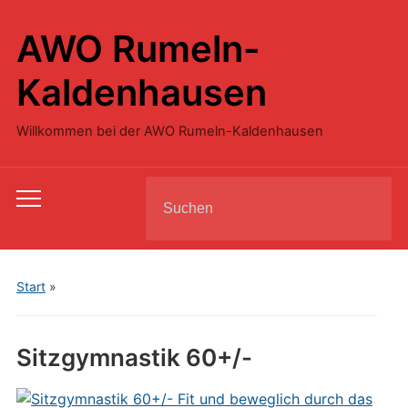
AWO Rumeln-
Kaldenhausen
Willkommen bei der AWO Rumeln-Kaldenhausen
Search
Toggle
for:
mobile
menu
Start
»
Sitzgymnastik 60+/-