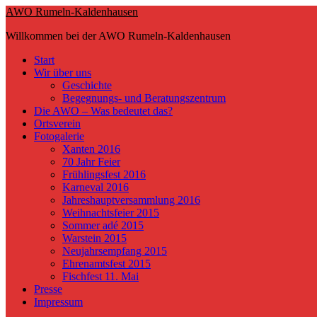
Skip
AWO Rumeln-Kaldenhausen
to
Willkommen bei der AWO Rumeln-Kaldenhausen
main
content
Toggle
Start
mobile
Wir über uns
menu
Geschichte
Begegnungs- und Beratungszentrum
Die AWO – Was bedeutet das?
Ortsverein
Fotogalerie
Xanten 2016
70 Jahr Feier
Frühlingsfest 2016
Karneval 2016
Jahreshauptversammlung 2016
Weihnachtsfeier 2015
Sommer adé 2015
Warstein 2015
Neujahrsempfang 2015
Ehrenamtsfest 2015
Fischfest 11. Mai
Presse
Impressum