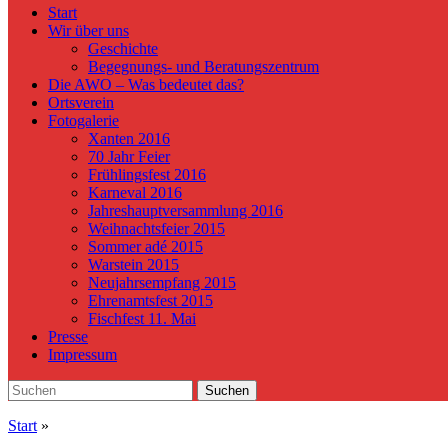
Start
Wir über uns
Geschichte
Begegnungs- und Beratungszentrum
Die AWO – Was bedeutet das?
Ortsverein
Fotogalerie
Xanten 2016
70 Jahr Feier
Frühlingsfest 2016
Karneval 2016
Jahreshauptversammlung 2016
Weihnachtsfeier 2015
Sommer adé 2015
Warstein 2015
Neujahrsempfang 2015
Ehrenamtsfest 2015
Fischfest 11. Mai
Presse
Impressum
Search
Suchen
for:
Start
»