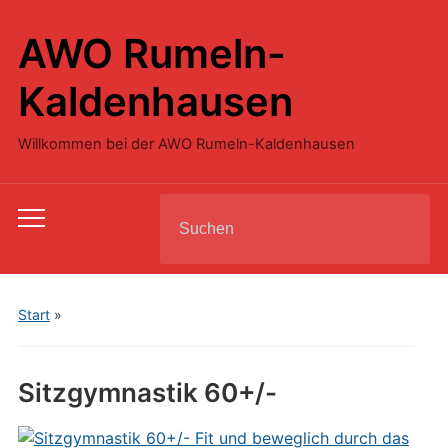
AWO Rumeln-
Kaldenhausen
Willkommen bei der AWO Rumeln-Kaldenhausen
Search
Toggle
for:
mobile
menu
Start
»
Sitzgymnastik 60+/-