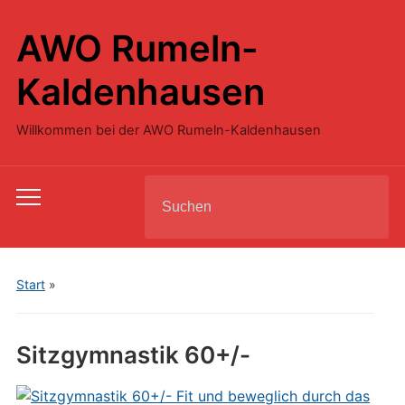
AWO Rumeln-
Kaldenhausen
Willkommen bei der AWO Rumeln-Kaldenhausen
Search
Toggle
for:
mobile
menu
Start
»
Sitzgymnastik 60+/-