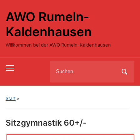
AWO Rumeln-
Kaldenhausen
Willkommen bei der AWO Rumeln-Kaldenhausen
Search
Toggle
for:
mobile
menu
Start
»
Sitzgymnastik 60+/-