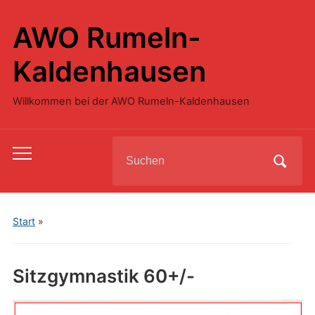
AWO Rumeln-
Kaldenhausen
Willkommen bei der AWO Rumeln-Kaldenhausen
Search
Toggle
for:
mobile
menu
Start
»
Sitzgymnastik 60+/-