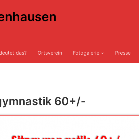
enhausen
deutet das?
Ortsverein
Fotogalerie
Presse
gymnastik 60+/-