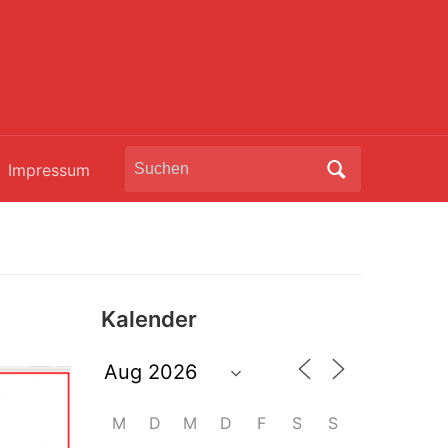
Search
Impressum
for:
Kalender
M
D
M
D
F
S
S