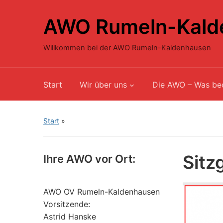
AWO Rumeln-Kald
Willkommen bei der AWO Rumeln-Kaldenhausen
Start
Wir über uns
Die AWO – Was be
Start
»
Sitz
Ihre AWO vor Ort:
AWO OV Rumeln-Kaldenhausen
Vorsitzende:
Astrid Hanske