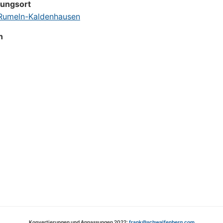
tungsort
umeln-Kaldenhausen
n
Konvertierungen und Anpassungen 2022:
frank@schwalfenberg.com