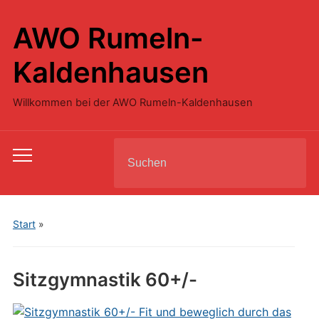
AWO Rumeln-
Kaldenhausen
Willkommen bei der AWO Rumeln-Kaldenhausen
Search
Toggle
for:
mobile
menu
Start
»
Sitzgymnastik 60+/-