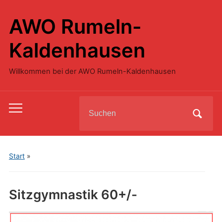
AWO Rumeln-
Kaldenhausen
Willkommen bei der AWO Rumeln-Kaldenhausen
Search
Toggle
for:
mobile
menu
Start
»
Sitzgymnastik 60+/-