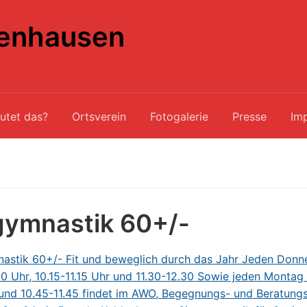
enhausen
utet das?
Ortsverein
Fotogalerie
Presse
Im
gymnastik 60+/-