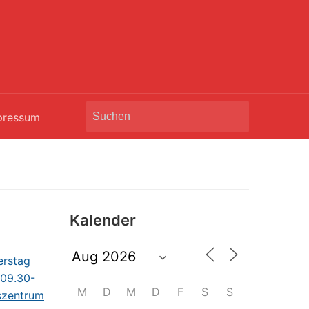
Search
pressum
for:
Kalender
M
D
M
D
F
S
S