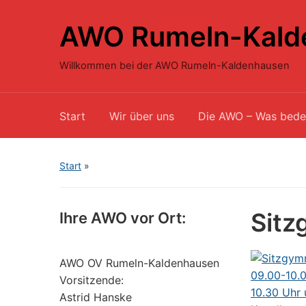
AWO Rumeln-Kald
Willkommen bei der AWO Rumeln-Kaldenhausen
Start
Wir über uns
Die AWO – Was bede
Start
»
Sitz
Ihre AWO vor Ort:
AWO OV Rumeln-Kaldenhausen
Vorsitzende:
Astrid Hanske