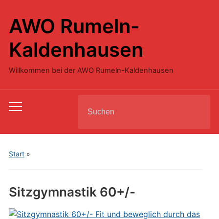
AWO Rumeln-
Kaldenhausen
Willkommen bei der AWO Rumeln-Kaldenhausen
Search
Toggle
for:
mobile
menu
Start
»
Sitzgymnastik 60+/-