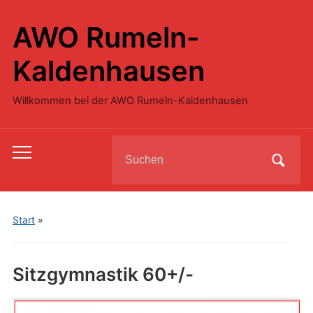
AWO Rumeln-
Kaldenhausen
Willkommen bei der AWO Rumeln-Kaldenhausen
Search
Toggle
for:
mobile
menu
Start
»
Sitzgymnastik 60+/-