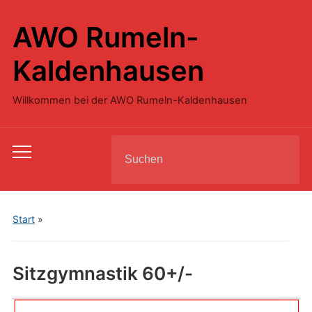
AWO Rumeln-
Kaldenhausen
Willkommen bei der AWO Rumeln-Kaldenhausen
Search
Toggle
for:
mobile
menu
Start
»
Sitzgymnastik 60+/-