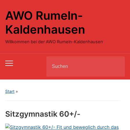
AWO Rumeln-
Kaldenhausen
Willkommen bei der AWO Rumeln-Kaldenhausen
Search
Toggle
for:
mobile
menu
Start
»
Sitzgymnastik 60+/-