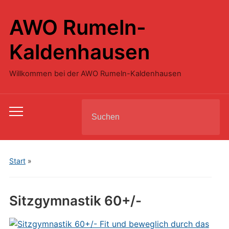
AWO Rumeln-
Kaldenhausen
Willkommen bei der AWO Rumeln-Kaldenhausen
Search
Toggle
for:
mobile
menu
Start
»
Sitzgymnastik 60+/-