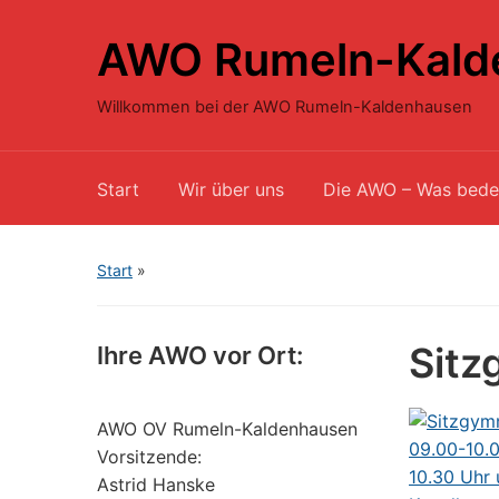
AWO Rumeln-Kald
Willkommen bei der AWO Rumeln-Kaldenhausen
Start
Wir über uns
Die AWO – Was bede
Start
»
Sitz
Ihre AWO vor Ort:
AWO OV Rumeln-Kaldenhausen
Vorsitzende:
Astrid Hanske