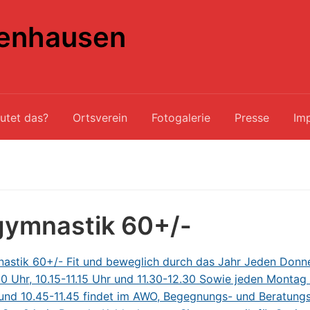
enhausen
utet das?
Ortsverein
Fotogalerie
Presse
Im
gymnastik 60+/-