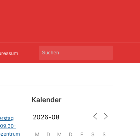
Search
pressum
for:
Kalender
M
D
M
D
F
S
S