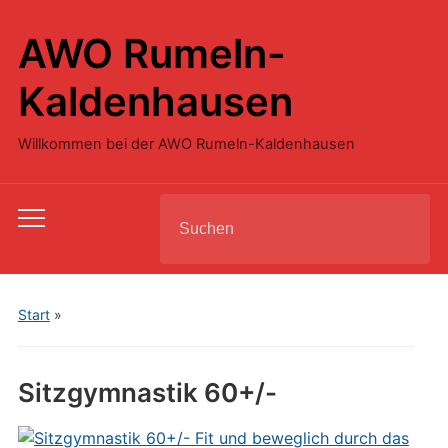
AWO Rumeln-
Kaldenhausen
Willkommen bei der AWO Rumeln-Kaldenhausen
Search
Toggle
for:
mobile
menu
Start
»
Sitzgymnastik 60+/-