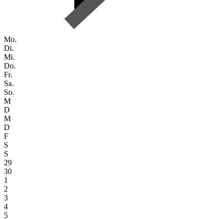
Mo.
Di.
Mi.
Do.
Fr.
Sa.
So.
M
D
M
D
F
S
S
29
30
1
2
3
4
5