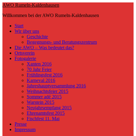
Skip
AWO Rumeln-Kaldenhausen
to
Willkommen bei der AWO Rumeln-Kaldenhausen
main
content
Toggle
Start
mobile
Wir über uns
menu
Geschichte
Begegnungs- und Beratungszentrum
Die AWO – Was bedeutet das?
Ortsverein
Fotogalerie
Xanten 2016
70 Jahr Feier
Frühlingsfest 2016
Karneval 2016
Jahreshauptversammlung 2016
Weihnachtsfeier 2015
Sommer adé 2015
Warstein 2015
Neujahrsempfang 2015
Ehrenamtsfest 2015
Fischfest 11. Mai
Presse
Impressum