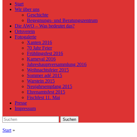
Start
Wir über uns
Geschichte
Begegnungs- und Beratungszentrum
Die AWO – Was bedeutet das?
Ortsverein
Fotogalerie
Xanten 2016
70 Jahr Feier
Frühlingsfest 2016
Karneval 2016
Jahreshauptversammlung 2016
Weihnachtsfeier 2015
Sommer adé 2015
Warstein 2015
Neujahrsempfang 2015
Ehrenamtsfest 2015
Fischfest 11. Mai
Presse
Impressum
Search
Suchen
for:
Start
»