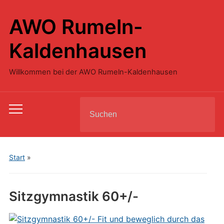
AWO Rumeln-
Kaldenhausen
Willkommen bei der AWO Rumeln-Kaldenhausen
Search
Toggle
for:
mobile
menu
Start
»
Sitzgymnastik 60+/-