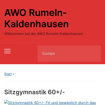
AWO Rumeln-
Kaldenhausen
Willkommen bei der AWO Rumeln-Kaldenhausen
Search
Toggle
for:
mobile
menu
Start
»
Sitzgymnastik 60+/-