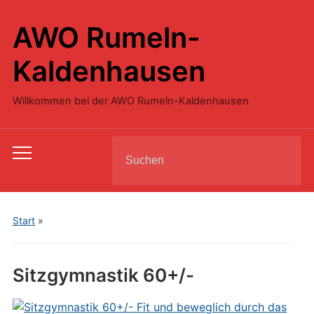
AWO Rumeln-
Kaldenhausen
Willkommen bei der AWO Rumeln-Kaldenhausen
Search
Toggle
for:
mobile
menu
Start
»
Sitzgymnastik 60+/-